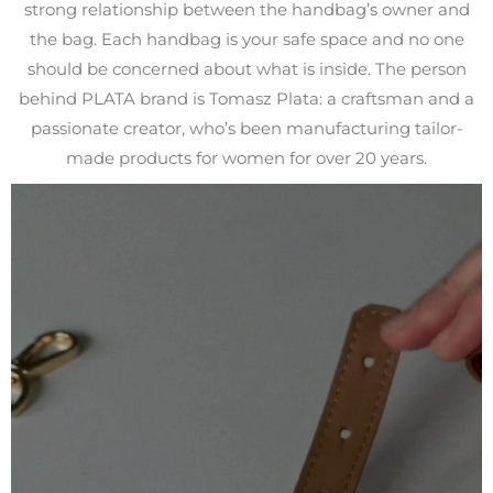
strong relationship between the handbag’s owner and
the bag. Each handbag is your safe space and no one
should be concerned about what is inside. The person
behind PLATA brand is Tomasz Plata: a craftsman and a
passionate creator, who’s been manufacturing tailor-
made products for women for over 20 years.