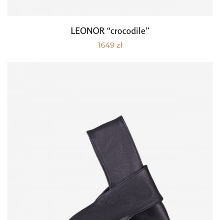
LEONOR “crocodile”
Dodaj do koszyka
1649
zł