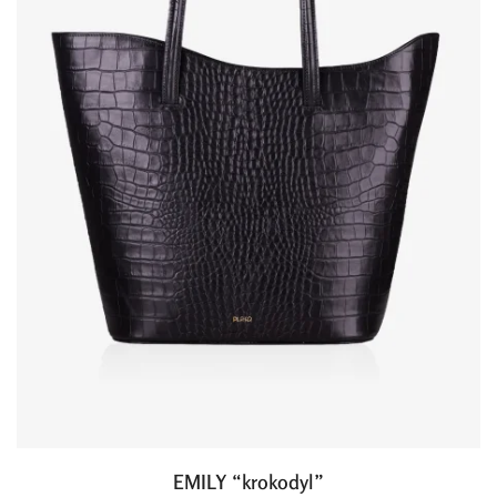
EMILY “krokodyl”
Dodaj do koszyka