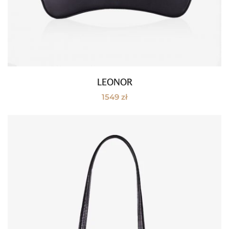
LEONOR
Dodaj do koszyka
1549
zł